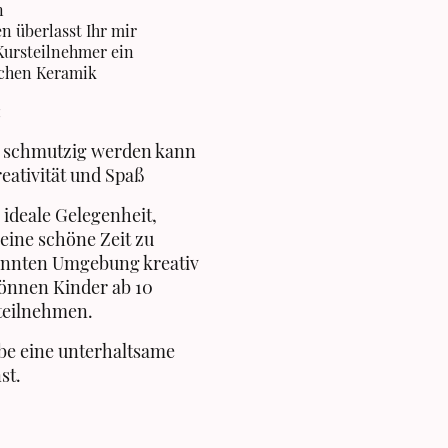
n
n überlasst Ihr mir
ursteilnehmer ein
kchen Keramik
:
e schmutzig werden kann
reativität und Spaß
 ideale Gelegenheit,
ine schöne Zeit zu
pannten Umgebung kreativ
können Kinder ab 10
 teilnehmen.
ebe eine unterhaltsame
st.